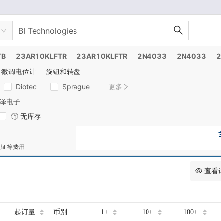
TB
23AR10KLFTR
23AR10KLFTR
2N4033
2N4033
2
微调电位计
旋钮和转盘
Diotec
Sprague
更多
泽电子
无库存
认证等费用
查看
起订量
币别
1+
10+
100+