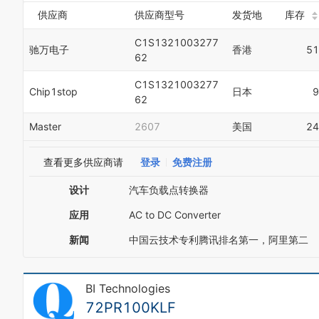
供应商
供应商型号
发货地
库存
C1S1321003277
驰万电子
香港
51
62
C1S1321003277
Chip1stop
日本
9
62
Master
2607
美国
24
查看更多供应商请
登录
免费注册
设计
汽车负载点转换器
应用
AC to DC Converter
新闻
中国云技术专利腾讯排名第一，阿里第二
BI Technologies
72PR100KLF