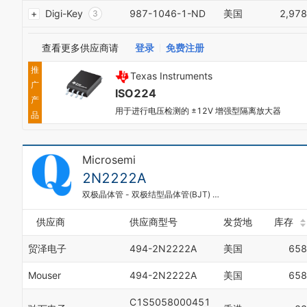
Digi-Key
987-1046-1-ND
美国
2,978
3
4
5
查看更多供应商请
登录
免费注册
6
7
推
Texas Instruments
8
广
ISO224
9
产
0
用于进行电压检测的 ±12V 增强型隔离放大器
品
1
2
3
Microsemi
4
2N2222A
5
6
双极晶体管 - 双极结型晶体管(BJT) NPN Transistor
7
8
供应商
供应商型号
发货地
库存
9
贸泽电子
494-2N2222A
美国
658
Mouser
494-2N2222A
美国
658
C1S5058000451