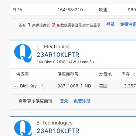
0
ELFA
164-63-210
欧盟
969
1
2
1
2
登录
免费注
还有
家供应商的
条数据需要登录后才会显示
3
4
5
6
TT Electronics
7
23AR10KLFTR
8
9
10k Ohm 0.25W, 1/4W J Lead Surface Mount Trimmer Potentiometer Cermet 1 Turn Top Adjustment
0
1
供应商
供应商型号
发货地
库存
2
Digi-Key
987-1008-1-ND
美国
3,357
3
4
5
查看更多供应商请
登录
免费注册
6
7
8
BI Technologies
9
0
23AR10KLFTR
1