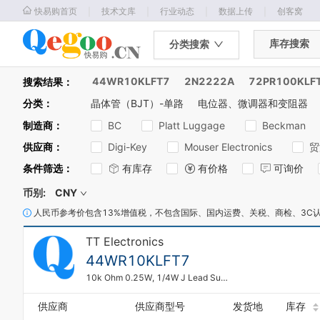
｜
｜
｜
｜
快易购首页
技术文库
行业动态
数据上传
创客窝
库存搜索
分类搜索
44WR10KLFT7
2N2222A
72PR100KLF
搜索结果：
分类
：
晶体管（BJT）-单路
电位器、微调器和变阻器
制造商
：
BC
Platt Luggage
Beckman
供应商
：
Digi-Key
Mouser Electronics
贸
0
1
条件筛选
：
有库存
有价格
可询价
2
3
币别:
CNY
4
人民币参考价包含13%增值税，不包含国际、国内运费、关税、商检、3C
5
6
TT Electronics
7
44WR10KLFT7
8
9
10k Ohm 0.25W, 1/4W J Lead Surface Mount Trimmer Potentiometer Cermet 9 Turn Top Adjustment
0
1
供应商
供应商型号
发货地
库存
2