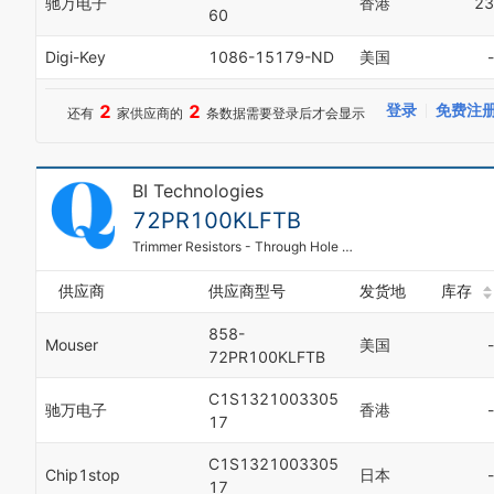
驰万电子
香港
23
60
Digi-Key
1086-15179-ND
美国
-
2
2
登录
免费注
还有
家供应商的
条数据需要登录后才会显示
BI Technologies
72PR100KLFTB
Trimmer Resistors - Through Hole 100K ohm 10% Single Turn
供应商
供应商型号
发货地
库存
858-
Mouser
美国
-
72PR100KLFTB
C1S1321003305
驰万电子
香港
-
17
C1S1321003305
Chip1stop
日本
-
17