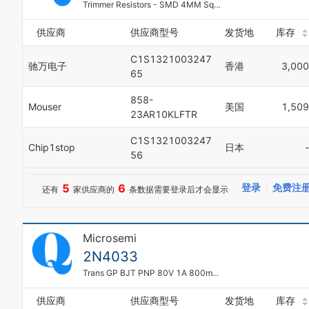
Trimmer Resistors - SMD 4MM Squ 10K 10% Sealed
2
3
供应商
供应商型号
发货地
库存
4
5
C1S1321003247
驰万电子
香港
3,000
6
65
7
8
858-
Mouser
美国
1,509
9
23AR10KLFTR
C1S1321003247
Chip1stop
日本
-
56
5
6
登录
免费注
还有
家供应商的
条数据需要登录后才会显示
Microsemi
2N4033
Trans GP BJT PNP 80V 1A 800mW 3-Pin TO-39 Bag
供应商
供应商型号
发货地
库存