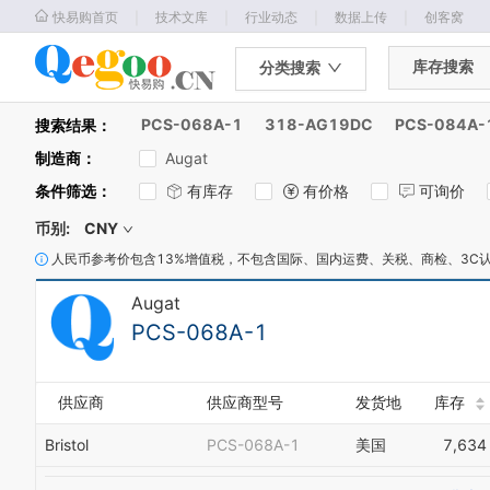
｜
｜
｜
｜
快易购首页
技术文库
行业动态
数据上传
创客窝
库存搜索
分类搜索
PCS-068A-1
318-AG19DC
PCS-084A-
搜索结果：
制造商
：
Augat
条件筛选
：
有库存
有价格
可询价
币别:
CNY
人民币参考价包含13%增值税，不包含国际、国内运费、关税、商检、3C
Augat
PCS-068A-1
供应商
供应商型号
发货地
库存
Bristol
PCS-068A-1
美国
7,634