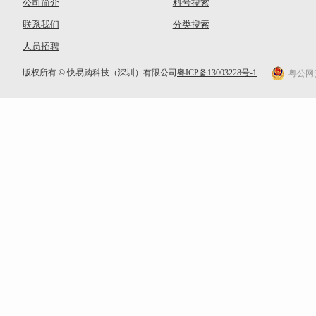
公司简介
料号搜索
联系我们
分类搜索
人员招聘
版权所有 © 快易购科技（深圳）有限公司
粤ICP备13003228号-1
粤公网安备