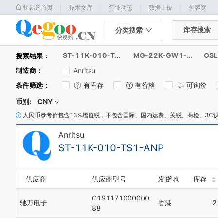
｜
｜
｜
｜
快易购首页
技术文库
行业动态
数据上传
创客窝
库存搜索
分类搜索
ST-11K-010-TS1-ANP
MG-22K-GW1-ANP
OSL
搜索结果：
制造商
：
Anritsu
条件筛选
：
有库存
有价格
可询价
币别:
CNY
人民币参考价包含13%增值税，不包含国际、国内运费、关税、商检、3C
Anritsu
ST-11K-010-TS1-ANP
供应商
供应商型号
发货地
库存
C1S1171000000
驰万电子
香港
2
88