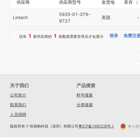
供应商
供应商型号
发货地
库存
5935-01-379-
Lintech
美国
-
9727
1
1
登录
免费注
还有
家供应商的
条数据需要登录后才会显示
关于我们
产品搜索
公司简介
料号搜索
联系我们
分类搜索
人员招聘
版权所有 © 快易购科技（深圳）有限公司
粤ICP备13003228号-1
粤公网安备