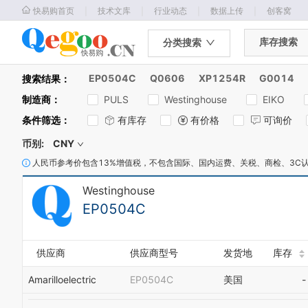
｜
｜
｜
｜
快易购首页
技术文库
行业动态
数据上传
创客窝
库存搜索
分类搜索
EP0504C
Q0606
XP1254R
G0014
搜索结果：
制造商
：
PULS
Westinghouse
EIKO
条件筛选
：
有库存
有价格
可询价
币别:
CNY
人民币参考价包含13%增值税，不包含国际、国内运费、关税、商检、3C
Westinghouse
EP0504C
供应商
供应商型号
发货地
库存
Amarilloelectric
EP0504C
美国
-