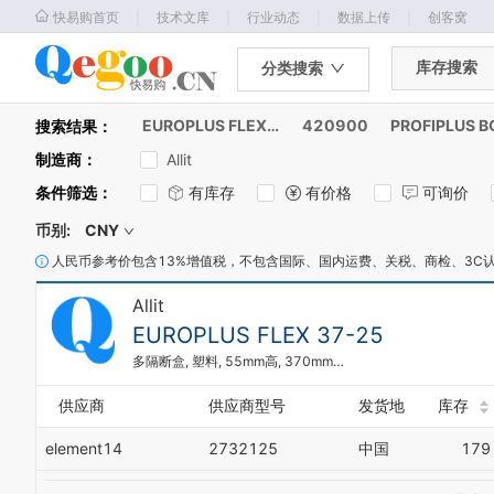
｜
｜
｜
｜
快易购首页
技术文库
行业动态
数据上传
创客窝
库存搜索
分类搜索
EUROPLUS FLEX 37-25
420900
PROFIPLUS B
搜索结果：
制造商
：
Allit
条件筛选
：
有库存
有价格
可询价
币别:
CNY
人民币参考价包含13%增值税，不包含国际、国内运费、关税、商检、3C
Allit
EUROPLUS FLEX 37-25
多隔断盒, 塑料, 55mm高, 370mm宽, 295mm深
供应商
供应商型号
发货地
库存
element14
2732125
中国
179