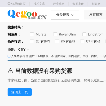
｜
｜
｜
｜
快易购首页
技术文库
行业动态
数据上传
创客窝
库存搜索
分类搜索
搜索结果：
制造商
：
Murata
Royal Ohm
Lindstrom
条件筛选
：
有库存
有价格
可询价
币别:
CNY
人民币参考价包含13%增值税，不包含国际、国内运费、关税、商检、3C
当前数据没有采购货源
非常抱歉，由于当前页面的数据我们无法提供货源，您可以返回上
返回上一页