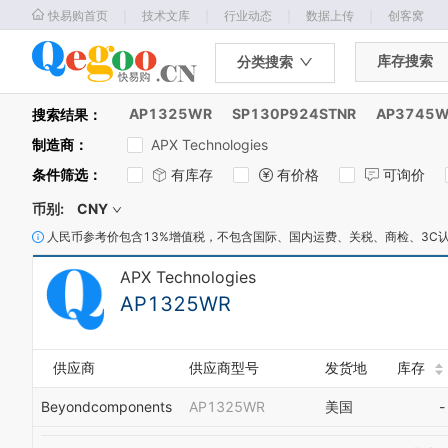
｜
｜
｜
｜
快易购首页
技术文库
行业动态
数据上传
创客窝
库存搜索
分类搜索
AP1325WR
SP130P924STNR
AP3745
搜索结果：
制造商
：
APX Technologies
条件筛选
：
有库存
有价格
可询价
币别:
CNY
人民币参考价包含13%增值税，不包含国际、国内运费、关税、商检、3C
APX Technologies
AP1325WR
供应商
供应商型号
发货地
库存
Beyondcomponents
AP1325WR
美国
-