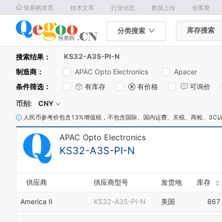
｜
｜
｜
｜
快易购首页
技术文库
行业动态
数据上传
创客窝
库存搜索
分类搜索
KS32-A3S-PI-N
搜索结果：
制造商
：
APAC Opto Electronics
Apacer
条件筛选
：
有库存
有价格
可询价
币别:
CNY
人民币参考价包含13%增值税，不包含国际、国内运费、关税、商检、3C
APAC Opto Electronics
KS32-A3S-PI-N
供应商
供应商型号
发货地
库存
America II
KS32-A3S-PI-N
美国
867