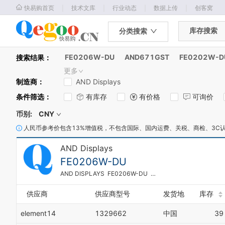
｜
｜
｜
｜
快易购首页
技术文库
行业动态
数据上传
创客窝
库存搜索
分类搜索
FE0206W-DU
AND671GST
FE0202W-D
搜索结果：
更多
制造商
：
AND Displays
条件筛选
：
有库存
有价格
可询价
币别:
CNY
人民币参考价包含13%增值税，不包含国际、国内运费、关税、商检、3C
AND Displays
FE0206W-DU
AND DISPLAYS FE0206W-DU 液晶显示屏
供应商
供应商型号
发货地
库存
element14
1329662
中国
39