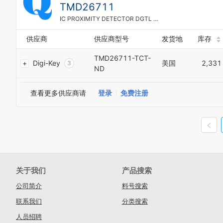
7
TMD26711
1
8
2
IC PROXIMITY DETECTOR DGTL 8-MOD Optical Sensor Ambient 850nm I²C 8-SMD Module
9
3
0
4
供应商
供应商型号
发货地
库存
1
5
2
TMD26711-TCT-
6
Digi-Key
美国
2,331
3
7
ND
4
8
5
9
查看更多供应商请
登录
免费注册
6
7
8
9
0
1
2
3
关于我们
产品搜索
4
5
公司简介
料号搜索
6
联系我们
分类搜索
7
8
人员招聘
9