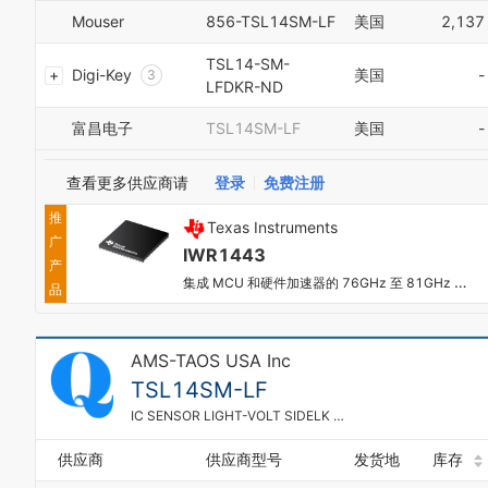
0
Mouser
856-TSL14SM-LF
美国
2,137
1
2
TSL14-SM-
Digi-Key
美国
-
3
LFDKR-ND
4
5
富昌电子
TSL14SM-LF
美国
-
6
7
查看更多供应商请
登录
免费注册
8
9
推
Texas Instruments
0
0
广
1
1
IWR1443
产
2
2
集成 MCU 和硬件加速器的 76GHz 至 81GHz 单芯片毫米波传感器
品
3
3
4
4
5
5
AMS-TAOS USA Inc
6
6
7
7
TSL14SM-LF
8
8
IC SENSOR LIGHT-VOLT SIDELK SMD
9
9
0
供应商
供应商型号
发货地
库存
1