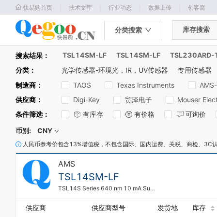
｜
｜
｜
｜
快易购首页
技术文库
行业动态
数据上传
创客窝
库存搜索
分类搜索
TSL14SM-LF
TSL14SM-LF
TSL230ARD-
搜索结果：
分类
：
光学传感器-环境光，IR，UV传感器
专用传感器
制造商
：
TAOS
Texas Instruments
AMS-
供应商
：
Digi-Key
贸泽电子
Mouser Elect
条件筛选
：
有库存
有价格
可询价
0
币别:
CNY
1
2
人民币参考价包含13%增值税，不包含国际、国内运费、关税、商检、3C
3
AMS
4
5
TSL14SM-LF
6
TSL14S Series 640 nm 10 mA Surface Mount Sidelooker Light to Voltage Converter
7
8
供应商
供应商型号
发货地
库存
9