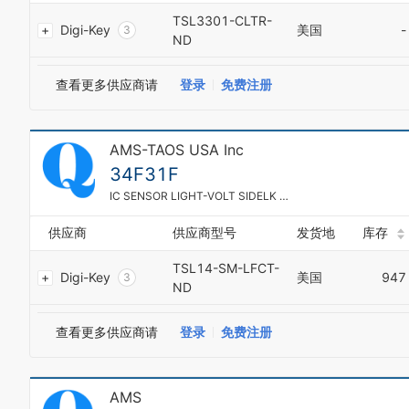
5
2
TSL3301-CLTR-
6
Digi-Key
美国
-
3
7
ND
0
4
8
1
5
9
2
查看更多供应商请
登录
免费注册
6
3
7
4
8
5
9
AMS-TAOS USA Inc
6
0
7
34F31F
1
8
2
IC SENSOR LIGHT-VOLT SIDELK SMD
9
3
0
4
供应商
供应商型号
发货地
库存
1
5
2
TSL14-SM-LFCT-
6
Digi-Key
美国
947
3
7
ND
0
4
8
1
5
9
2
查看更多供应商请
登录
免费注册
6
3
7
4
8
5
9
AMS
6
0