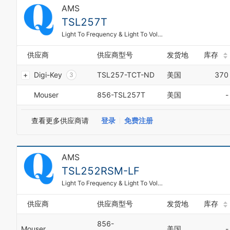
9
6
AMS
0
7
TSL257T
1
8
2
9
Light To Frequency & Light To Voltage Light to Voltage Precision
3
0
4
1
供应商
供应商型号
发货地
库存
5
2
Digi-Key
TSL257-TCT-ND
美国
370
6
3
7
4
Mouser
856-TSL257T
美国
-
8
5
9
6
7
查看更多供应商请
登录
免费注册
8
9
0
AMS
1
2
TSL252RSM-LF
3
Light To Frequency & Light To Voltage Light to Voltage Converter
4
5
供应商
供应商型号
发货地
库存
6
7
856-
Mouser
美国
-
8