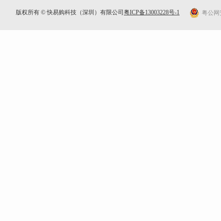
版权所有 © 快易购科技（深圳）有限公司
粤ICP备13003228号-1
粤公网安备