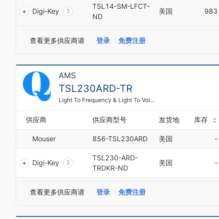
2
TSL14-SM-LFCT-
Digi-Key
美国
983
3
ND
4
5
0
查看更多供应商请
登录
免费注册
6
1
7
2
8
3
9
AMS
4
0
5
TSL230ARD-TR
1
6
2
Light To Frequency & Light To Voltage Light to Frequency Converter
7
3
8
4
供应商
供应商型号
发货地
库存
9
5
0
Mouser
856-TSL230ARD
美国
-
6
1
7
2
TSL230-ARD-
8
Digi-Key
美国
-
3
0
TRDKR-ND
9
4
1
5
2
查看更多供应商请
登录
免费注册
6
3
7
4
8
5