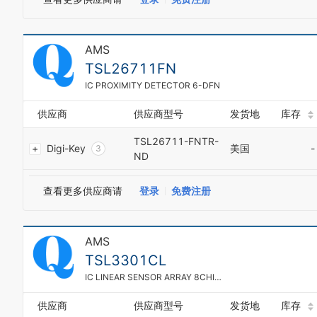
3
4
5
AMS
6
7
TSL26711FN
8
IC PROXIMITY DETECTOR 6-DFN
9
0
供应商
供应商型号
发货地
库存
1
2
TSL26711-FNTR-
Digi-Key
美国
-
3
ND
0
4
1
5
2
查看更多供应商请
登录
免费注册
6
3
7
4
8
5
9
AMS
6
0
7
TSL3301CL
1
8
2
IC LINEAR SENSOR ARRAY 8CHIPLED
9
3
0
4
供应商
供应商型号
发货地
库存
1