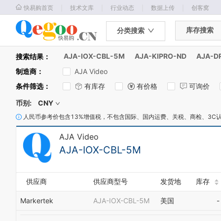
｜
｜
｜
｜
快易购首页
技术文库
行业动态
数据上传
创客窝
库存搜索
分类搜索
AJA-IOX-CBL-5M
AJA-KIPRO-ND
AJA-D
搜索结果：
制造商
：
AJA Video
条件筛选
：
有库存
有价格
可询价
币别:
CNY
人民币参考价包含13%增值税，不包含国际、国内运费、关税、商检、3C
AJA Video
AJA-IOX-CBL-5M
供应商
供应商型号
发货地
库存
Markertek
AJA-IOX-CBL-5M
美国
-