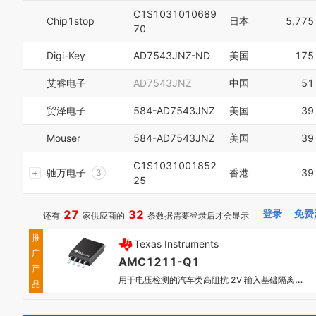
1
C1S1031010689
2
Chip1stop
日本
5,775
70
3
4
Digi-Key
AD7543JNZ-ND
美国
175
5
6
艾睿电子
AD7543JNZ
中国
51
7
8
贸泽电子
584-AD7543JNZ
美国
39
9
0
Mouser
584-AD7543JNZ
美国
39
1
2
C1S1031001852
驰万电子
香港
39
3
25
4
5
27
32
登录
免费
6
还有
家供应商的
条数据需要登录后才会显示
7
推
Texas Instruments
8
广
9
AMC1211-Q1
产
0
用于电压检测的汽车类高阻抗 2V 输入基础隔离放大器
品
1
2
3