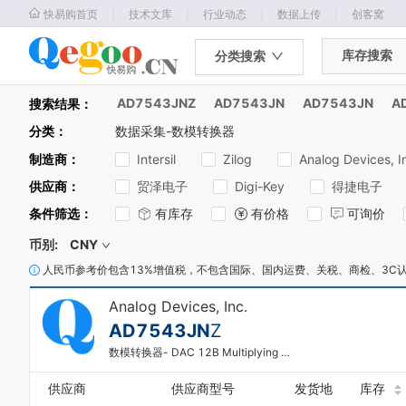
｜
｜
｜
｜
快易购首页
技术文库
行业动态
数据上传
创客窝
库存搜索
分类搜索
AD7543JNZ
AD7543JN
AD7543JN
A
搜索结果：
分类
：
数据采集-数模转换器
制造商
：
Intersil
Zilog
Analog Devices, I
供应商
：
贸泽电子
Digi-Key
得捷电子
条件筛选
：
有库存
有价格
可询价
币别:
CNY
人民币参考价包含13%增值税，不包含国际、国内运费、关税、商检、3C
Analog Devices, Inc.
AD7543JN
Z
数模转换器- DAC 12B Multiplying I-out SERIAL
供应商
供应商型号
发货地
库存
0