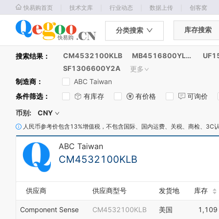
｜
｜
｜
｜
快易购首页
技术文库
行业动态
数据上传
创客窝
库存搜索
分类搜索
CM4532100KLB
MB4516800YLB-AU1
UF1
搜索结果：
SF1306600Y2A
更多
制造商
：
ABC Taiwan
条件筛选
：
有库存
有价格
可询价
币别:
CNY
人民币参考价包含13%增值税，不包含国际、国内运费、关税、商检、3C
ABC Taiwan
CM4532100KLB
供应商
供应商型号
发货地
库存
Component Sense
CM4532100KLB
美国
1,109