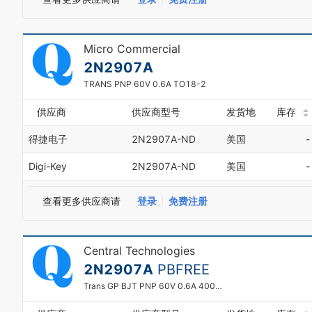
1
2
3
Micro Commercial
4
5
2N2907A
6
TRANS PNP 60V 0.6A TO18-2
7
8
供应商
供应商型号
发货地
库存
9
得捷电子
2N2907A-ND
美国
-
Digi-Key
2N2907A-ND
美国
-
查看更多供应商请
登录
免费注册
Central Technologies
2N2907A
PBFREE
Trans GP BJT PNP 60V 0.6A 400mW 3-Pin TO-18 Box