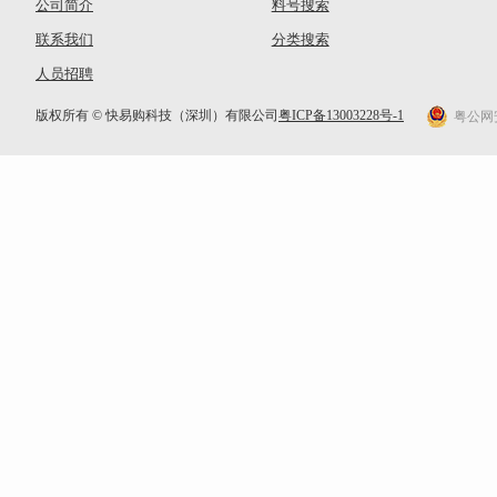
公司简介
料号搜索
联系我们
分类搜索
人员招聘
版权所有 © 快易购科技（深圳）有限公司
粤ICP备13003228号-1
粤公网安备