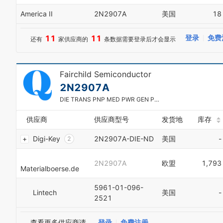
America II
2N2907A
美国
18
0
1
11
11
登录
免费
还有
家供应商的
条数据需要登录后才会显示
2
3
4
5
Fairchild Semiconductor
6
2N2907A
7
8
DIE TRANS PNP MED PWR GEN PURP
9
0
供应商
供应商型号
发货地
库存
1
Digi-Key
2N2907A-DIE-ND
美国
-
2
3
4
2N2907A
欧盟
1,793
Materialboerse.de
5
6
5961-01-096-
7
Lintech
美国
-
2521
8
9
0
查看更多供应商请
登录
免费注册