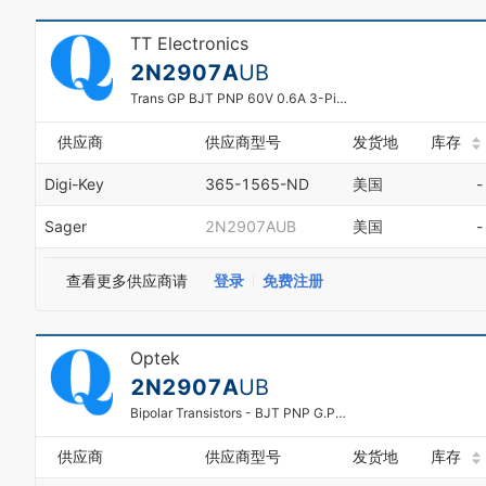
TT Electronics
2N2907A
UB
Trans GP BJT PNP 60V 0.6A 3-Pin CSMD
供应商
供应商型号
发货地
库存
Digi-Key
365-1565-ND
美国
-
Sager
2N2907AUB
美国
-
0
1
2
查看更多供应商请
登录
免费注册
3
4
5
Optek
6
7
2N2907A
UB
8
Bipolar Transistors - BJT PNP G.P. Transistor 3 Pin
9
0
供应商
供应商型号
发货地
库存
1