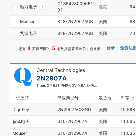
2
C1S5428000651
驰万电子
香港
94
3
01
4
5
Mouser
828-2N2907AUB
美国
88
6
7
贸泽电子
828-2N2907AUB
美国
70
8
9
4
5
登录
免费注
还有
家供应商的
条数据需要登录后才会显示
0
1
2
3
Central Technologies
4
2N2907A
5
Trans GP BJT PNP 60V 0.6A 3-Pin TO-18 Box
6
7
8
供应商
供应商型号
发货地
库存
9
Digi-Key
2N2907ACS-ND
美国
19,598
贸泽电子
610-2N2907A
美国
11,035
Mouser
610-2N2907A
美国
11,035