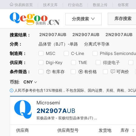
｜
｜
｜
｜
快易购首页
技术文库
行业动态
数据上传
创客窝
库存搜索
分类搜索
2N2907AUB
2N2907AUB
2N2907AUB
搜索结果：
分类
：
晶体管（BJT）-单路
分离式半导体
制造商
：
MSC
C-Line
Philips Semicondu
供应商
：
Digi-Key
TME
得捷电子
条件筛选
：
有库存
有价格
可询价
币别:
CNY
人民币参考价包含13%增值税，不包含国际、国内运费、关税、商检、3C
Microsemi
2N2907A
UB
双极晶体管 - 双极结型晶体管(BJT) PNP Transistor
供应商
供应商型号
发货地
库存