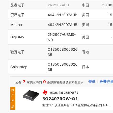
艾睿电子
2N2907AUB
中国
5,108
贸泽电子
494-2N2907AUB
美国
15
Mouser
494-2N2907AUB
美国
15
2N2907AUBMS-
Digi-Key
美国
-
ND
C1S5058000626
驰万电子
香港
-
35
C1S5058000626
Chip1stop
日本
-
35
7
9
登录
免费注
还有
家供应商的
条数据需要登录后才会显示
推
Texas Instruments
广
BQ24079QW-Q1
产
通过汽车认证且具有 NTC 监控和电源路径的 4.1V 电池电压锂离子电池充电器
品