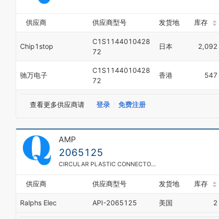
供应商
供应商型号
发货地
库存
C1S1144010428
Chip1stop
日本
2,092
72
C1S1144010428
驰万电子
香港
547
72
查看更多供应商请
登录
免费注册
AMP
2065125
CIRCULAR PLASTIC CONNECTOR CABLE CLAMP - LARGE SIZE - SHELL SIZE: 23 - THREAD SIZE: 1-3/8-18 UNEF-2B - CABLE CLAMPS PROVIDE STRAIN RELIEF - MATERIAL BLACK THERMOPLASTIC HEAT- STABILIZED FIRE-RESISTANT, SELF EXTINGUISHING, 94V-1 RATED - ROHS COMPLIANT
供应商
供应商型号
发货地
库存
Ralphs Elec
API-2065125
美国
2