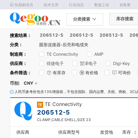
｜
｜
｜
｜
快易购首页
技术文库
行业动态
数据上传
创客窝
库存搜索
分类搜索
206512-5
206512-5
206512-5
20
搜索结果：
分类
：
圆形连接器-后壳和电缆夹
制造商
：
TE Connectivity
AMP
供应商
：
得捷电子
贸泽电子
Digi-Key
0
条件筛选
：
有库存
有价格
可询价
1
2
币别:
CNY
3
4
人民币参考价包含13%增值税，不包含国际、国内运费、关税、商检、3C
5
TE Connectivity
6
7
206512-5
8
CLAMP,CABLE SHELL,SIZE 23
9
0
供应商
供应商型号
发货地
库存
1