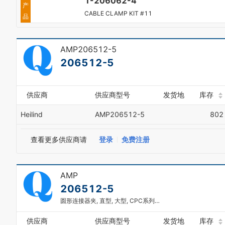
1-206062-4
8
产
1
9
CABLE CLAMP KIT #11
品
2
0
3
1
4
2
AMP206512-5
5
3
6
206512-5
4
7
5
8
6
9
7
供应商
供应商型号
发货地
库存
8
9
Heilind
AMP206512-5
802
查看更多供应商请
登录
免费注册
AMP
206512-5
圆形连接器夹, 直型, 大型, CPC系列, CPC连接器, 23, 热塑性树脂, 28.58 mm
供应商
供应商型号
发货地
库存