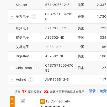
2
Mouser
571-206512-5
美国
2,337
3
0
4
C1S7571064283
1
驰万电子
香港
1,730
5
85
2
6
0
3
7
1
贸泽电子
571-206512-5
美国
722
4
8
2
5
9
3
得捷电子
A32502-ND
美国
335
6
0
4
7
1
5
艾睿电子
206512-5
中国
196
8
2
6
9
3
7
Digi-Key
A32502-ND
美国
100
0
4
8
1
5
C1S7571005470
9
Chip1stop
日本
27
2
6
0
95
3
7
1
4
8
Heilind
AMP206512-5
117
2
5
9
3
6
4
47
52
登录
免费
还有
家供应商的
条数据需要登录后才会显示
7
5
8
6
推
TE Connectivity
9
7
广
0