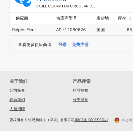
CABLE CLAMP FOR CIRCULAR CONNECTOR - FOR #11 SHELL SIZE - CABLE OUTSIDE DIAMETER (MAX.): .329" - MATERIAL: BLACK THERMOPLASTIC, HEAT STABILIZED, FIRE RESISTANT, SELF EXTINGUISHING, 94V-1 RATED - STANDARD SIZE - ADJUSTMENT RANGE: .004"-.055" - CABLE CLAMPS ARE USED TO PREVENT EXCESSIVE STRAIN ON CABLE OR WIRE BEING TRANSMITTED TO THE CONTACTS INSIDE THE CONNECTOR HOUSINGS - ROHS COMPLIANT
供应商
供应商型号
发货地
库存
Ralphs Elec
API-12060626
美国
65
查看更多供应商请
登录
免费注册
关于我们
产品搜索
公司简介
料号搜索
联系我们
分类搜索
人员招聘
版权所有 © 快易购科技（深圳）有限公司
粤ICP备13003228号-1
粤公网安备