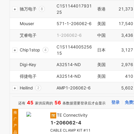
6
7
C1S1144017931
7
驰万电子
香港
21,373
8
25
8
9
0
9
0
1
Mouser
571-1-206062-6
美国
17,540
0
1
2
1
2
3
艾睿电子
1-206062-6
中国
3,436
2
3
4
3
4
5
C1S1144005256
Chip1stop
日本
3,127
4
5
6
15
5
6
7
6
7
8
Digi-Key
A32514-ND
美国
2,976
7
8
9
8
9
得捷电子
A32514-ND
美国
410
0
9
1
0
Heilind
AMP1-206062-6
5,602
2
1
3
2
4
45
56
登录
免费
还有
家供应商的
条数据需要登录后才会显示
3
5
4
6
推
TE Connectivity
5
7
广
6
1-206062-4
8
产
7
9
CABLE CLAMP KIT #11
品
8