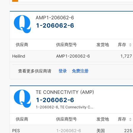
0
9
1
2
AMP1-206062-6
3
1-206062-6
4
5
6
7
供应商
供应商型号
发货地
库存
8
9
Heilind
AMP1-206062-6
1,727
查看更多供应商请
登录
免费注册
TE CONNECTIVITY (AMP)
1-206062-6
1-206062-6, TE Connectivity Cable clamp kit for AMP CPC connector shell size 11. This replaces 206062-1.
供应商
供应商型号
发货地
库存
PES
1-206062-6
美国
225