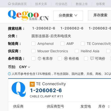
｜
｜
｜
｜
快易购首页
技术文库
行业动态
数据上传
创客窝
库存搜索
分类搜索
1-206062-6
1-206062-6
1-206062-
搜索结果：
0
1
分类
：
圆形连接器-后壳和电缆夹
2
制造商
：
Amphenol
AMP
TE Connectivit
3
4
供应商
：
Mouser Electronics
Heilind Asia
5
条件筛选
：
有库存
有价格
可询价
6
7
币别:
CNY
8
人民币参考价包含13%增值税，不包含国际、国内运费、关税、商检、3C
9
0
0
TE Connectivity
1
1
2
1-206062-6
2
3
CABLE CLAMP KIT #11
3
4
4
5
供应商
供应商型号
发货地
库存
5
6