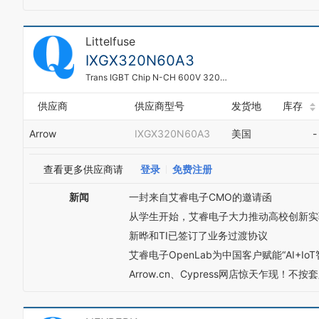
Littelfuse
IXGX320N60A3
Trans IGBT Chip N-CH 600V 320A 1000000mW 3-Pin(3+Tab) PLUS 247
供应商
供应商型号
发货地
库存
Arrow
IXGX320N60A3
美国
-
查看更多供应商请
登录
免费注册
新闻
一封来自艾睿电子CMO的邀请函
从学生开始，艾睿电子大力推动高校创新实
新晔和TI已签订了业务过渡协议
艾睿电子OpenLab为中国客户赋能“AI+Io
Arrow.cn、Cypress网店惊天乍现！不