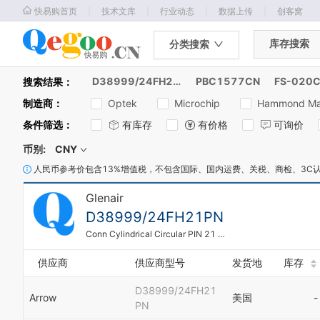
｜
｜
｜
｜
快易购首页
技术文库
行业动态
数据上传
创客窝
库存搜索
分类搜索
D38999/24FH21PN
PBC1577CN
搜索结果：
制造商
：
Optek
Microchip
Hammond Man
条件筛选
：
有库存
有价格
可询价
币别:
CNY
人民币参考价包含13%增值税，不包含国际、国内运费、关税、商检、3C
Glenair
D38999/24FH21PN
Conn Cylindrical Circular PIN 21 POS Crimp ST Jam Nut 21 Terminal 1 Port
供应商
供应商型号
发货地
库存
D38999/24FH21
Arrow
美国
-
PN