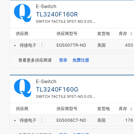
5
E-Switch
9
6
0
TL3240F160R
7
1
8
SWITCH TACTILE SPST-NO 0.05A 12V
2
9
3
0
供应商
供应商型号
发货地
库存
4
1
5
得捷电子
EG5007TR-ND
美国
450
2
6
0
3
7
1
4
查看更多供应商请
登录
免费注册
8
2
5
9
3
6
4
7
5
E-Switch
8
6
9
TL3240F160G
7
0
8
SWITCH TACTILE SPST-NO 0.05A 12V
1
9
2
0
供应商
供应商型号
发货地
库存
3
1
4
得捷电子
EG5006CT-ND
美国
176
2
5
0
3
6
1
4