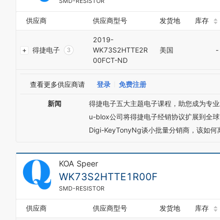
SMD-RESISTOR
8
9
0
供应商
供应商型号
发货地
库存
1
2019-
2
得捷电子
WK73S2HTTE2R
美国
-
3
00FCT-ND
4
5
6
查看更多供应商请
登录
免费注册
7
8
新闻
得捷电子五大主题电子课程，助您成为专业
9
u-blox公司将得捷电子经销协议扩展到全
0
0
1
Digi-KeyTonyNg谈小批量分销商，该
1
2
2
3
3
4
4
KOA Speer
5
5
WK73S2HTTE1R00F
6
6
7
SMD-RESISTOR
7
8
8
9
9
供应商
供应商型号
发货地
库存
0