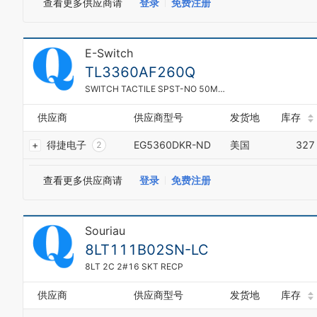
查看更多供应商请
登录
免费注册
7
2
5
8
3
6
9
4
7
5
E-Switch
8
6
9
TL3360AF260Q
7
0
8
SWITCH TACTILE SPST-NO 50MA 12V
1
9
2
0
供应商
供应商型号
发货地
库存
3
1
4
得捷电子
EG5360DKR-ND
美国
327
2
5
3
6
4
查看更多供应商请
登录
免费注册
7
5
8
6
9
7
Souriau
8
9
8LT111B02SN-LC
0
8LT 2C 2#16 SKT RECP
1
2
供应商
供应商型号
发货地
库存
3
4