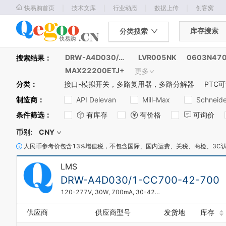
｜
｜
｜
｜
快易购首页
技术文库
行业动态
数据上传
创客窝
库存搜索
分类搜索
DRW-A4D030/1-CC700-42-700
LVR005NK
搜索结果：
MAX22200ETJ+
更多
分类
：
接口-模拟开关，多路复用器，多路分解器
PTC
制造商
：
API Delevan
Mill-Max
Schneider
条件筛选
：
有库存
有价格
可询价
币别:
CNY
人民币参考价包含13%增值税，不包含国际、国内运费、关税、商检、3C
LMS
DRW-A4D030/1-CC700-42-700
120-277V, 30W, 700mA, 30-42V, LE / TE / 0-10V / PWM dim, Long Side Feed
供应商
供应商型号
发货地
库存