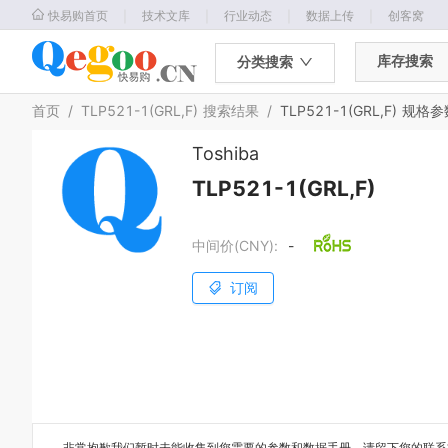
｜
｜
｜
｜
快易购首页
技术文库
行业动态
数据上传
创客窝
库存搜索
分类搜索
首页
/
TLP521-1(GRL,F)
搜索结果
/
TLP521-1(GRL,F)
规格参
Toshiba
TLP521-1(GRL,F)
中间价(CNY):
-
订阅
非常抱歉我们暂时未能收集到您需要的
参数和数据手册
，请留下您的联系