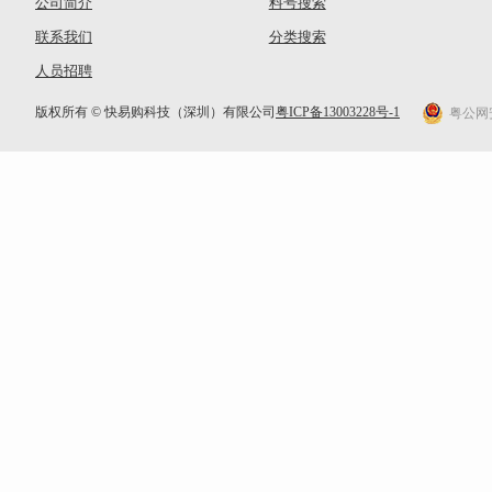
公司简介
料号搜索
联系我们
分类搜索
人员招聘
版权所有 © 快易购科技（深圳）有限公司
粤ICP备13003228号-1
粤公网安备