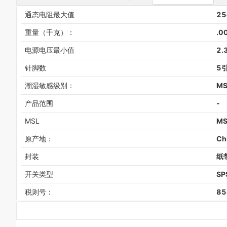
通态电阻最大值
25
重量（千克）：
.0
电源电压最小值
2.
针脚数
5
潮湿敏感级别：
MS
产品范围
-
MSL
MS
原产地：
C
封装
纸
开关类型
SP
税则号：
85