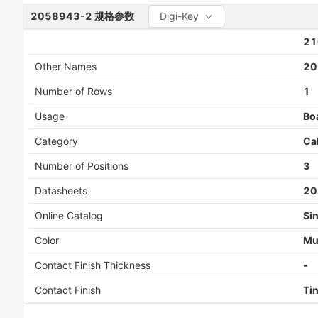
2058943-2
规格参数
Digi-Key
21
Other Names
20
Number of Rows
1
Usage
Bo
Category
Ca
Number of Positions
3
Datasheets
20
Online Catalog
Si
Color
Mul
Contact Finish Thickness
-
Contact Finish
Ti