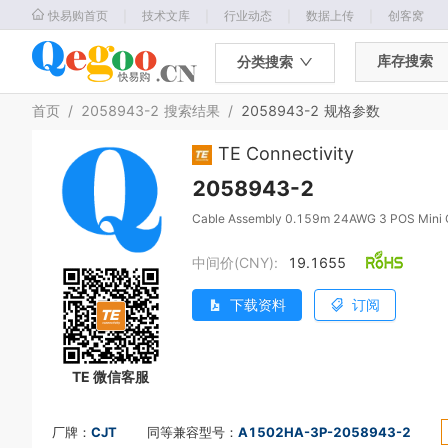
｜
｜
｜
｜
快易购首页
技术文库
行业动态
数据上传
创客窝
库存搜索
分类搜索
首页
/
2058943-2
搜索结果
/
2058943-2
规格参数
TE Connectivity
2058943-2
Cable Assembly 0.159m 24AWG 3 POS Mini
中间价(CNY):
19.1655
下载资料
订阅
TE 微信客服
厂牌：
CJT
同等兼容型号：
A1502HA-3P-2058943-2