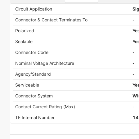
Circuit Application
Si
Connector & Contact Terminates To
-
Polarized
Ye
Sealable
Ye
Connector Code
-
Nominal Voltage Architecture
-
Agency/Standard
-
Serviceable
Ye
Connector System
Wi
Contact Current Rating (Max)
-
TE Internal Number
14