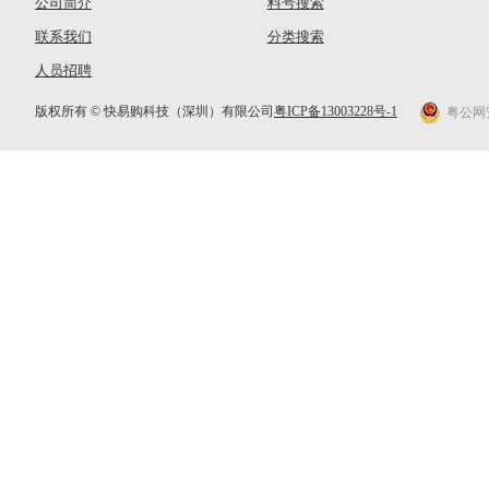
公司简介
料号搜索
联系我们
分类搜索
人员招聘
版权所有 © 快易购科技（深圳）有限公司
粤ICP备13003228号-1
粤公网安备