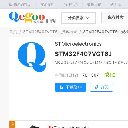
｜
｜
｜
｜
快易购首页
技术文库
行业动态
数据上传
创客窝
库存搜索
分类搜索
首页
/
STM32F407VGT6J
搜索结果
/
STM32F407VGT6J
规
STMicroelectronics
STM32F407VGT6J
MCU 32-bit ARM Cortex M4F RISC 1MB Flas
中间价(CNY):
76.1367
下载资料
订阅
推
Texas Instruments