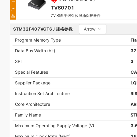
广
TVS0701
产
7V 双向平缓钳位浪涌保护器件
品
STM32F407VGT6J
规格参数
Arrow
Program Memory Type
Fl
Data Bus Width (bit)
32
SPI
3
Special Features
CA
Supplier Package
LQ
Instruction Set Architecture
RI
Core Architecture
A
Family Name
ST
Maximum Operating Supply Voltage (V)
3.
Maximum Clock Rate (MHz)
16