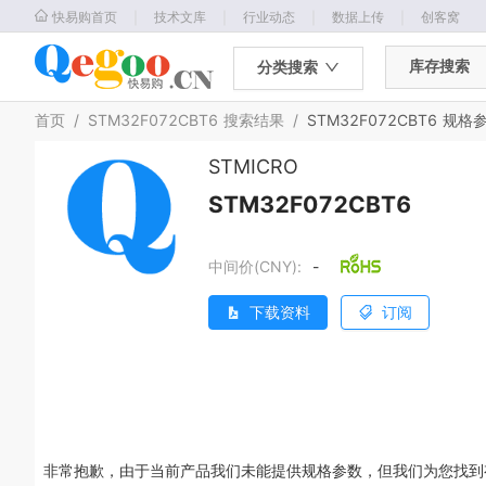
｜
｜
｜
｜
快易购首页
技术文库
行业动态
数据上传
创客窝
库存搜索
分类搜索
首页
/
STM32F072CBT6
搜索结果
/
STM32F072CBT6
规格
STMICRO
STM32F072CBT6
中间价(CNY):
-
下载资料
订阅
非常抱歉，由于当前产品我们未能提供规格参数，但我们为您找到