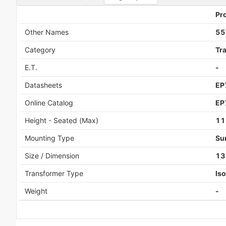
Pro
Other Names
55
Category
Tr
E.T.
-
Datasheets
EP
Online Catalog
EP
Height - Seated (Max)
11
Mounting Type
Su
Size / Dimension
13
Transformer Type
Iso
Weight
-