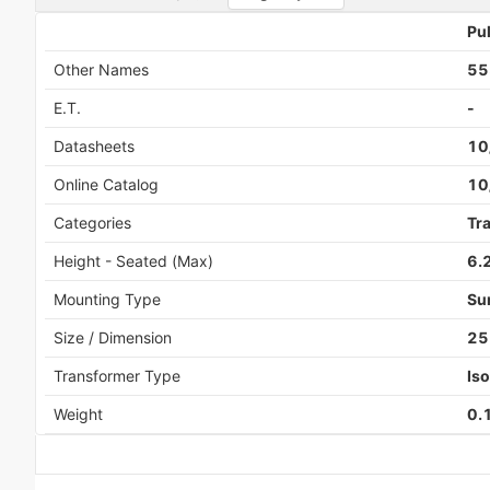
Pu
Other Names
55
E.T.
-
Datasheets
10
Online Catalog
10
Categories
Tr
Height - Seated (Max)
6.
Mounting Type
Su
Size / Dimension
25
Transformer Type
Iso
Weight
0.