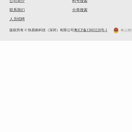
公司简介
料号搜索
联系我们
分类搜索
人员招聘
版权所有 © 快易购科技（深圳）有限公司
粤ICP备13003228号-1
粤公网安备