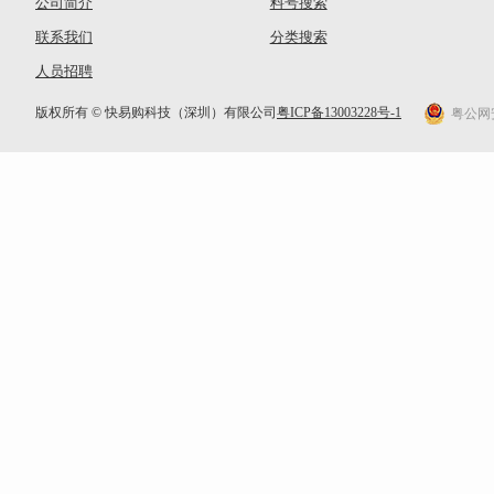
公司简介
料号搜索
联系我们
分类搜索
人员招聘
版权所有 © 快易购科技（深圳）有限公司
粤ICP备13003228号-1
粤公网安备