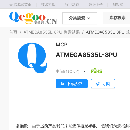
｜
｜
｜
｜
快易购首页
技术文库
行业动态
数据上传
创客窝
库存搜索
分类搜索
首页
/
ATMEGA8535L-8PU
搜索结果
/
ATMEGA8535L-8PU
规
MCP
ATMEGA8535L-8PU
中间价(CNY):
-
下载资料
订阅
非常抱歉，由于当前产品我们未能提供规格参数，但我们为您找到