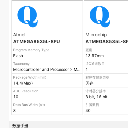
Atmel
Microchip
ATMEGA8535L-8PU
ATMEGA8535L-8
Program Memory Type
宽度
Flash
13.97mm
Taxonomy
I2C通道数目
Microcontroller and Processor > Microcontroller
1
Package Width (mm)
程序存储器类型
14.4(Max)
闪存
ADC Resolution
计时器分辨率
10
8 bit, 16 bit
Data Bus Width (bit)
引脚数目
8
40
数据手册