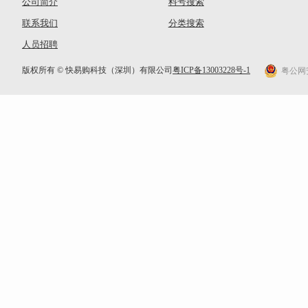
公司简介
料号搜索
联系我们
分类搜索
人员招聘
版权所有 © 快易购科技（深圳）有限公司
粤ICP备13003228号-1
粤公网安备