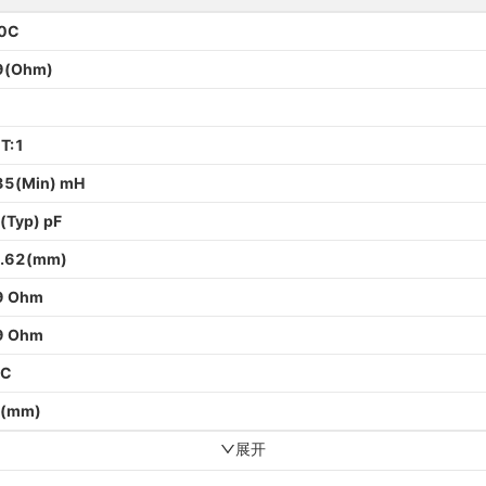
0C
9(Ohm)
T:1
35(Min) mH
(Typ) pF
.62(mm)
9 Ohm
9 Ohm
5C
(mm)
展开