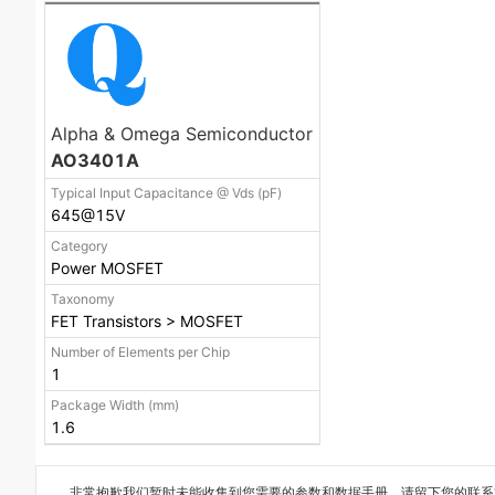
Alpha & Omega Semiconductor
AO3401A
Typical Input Capacitance @ Vds (pF)
645@15V
Category
Power MOSFET
Taxonomy
FET Transistors > MOSFET
Number of Elements per Chip
1
Package Width (mm)
1.6
非常抱歉我们暂时未能收集到您需要的
参数和数据手册
，请留下您的联系