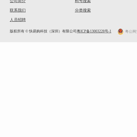
公司简介
料号搜索
联系我们
分类搜索
人员招聘
版权所有 © 快易购科技（深圳）有限公司
粤ICP备13003228号-1
粤公网安备