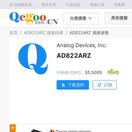
｜
｜
｜
｜
快易购首页
技术文库
行业动态
数据上传
创客窝
库存搜索
分类搜索
首页
/
AD822ARZ
搜索结果
/
AD822ARZ
规格参数
Analog Devices, Inc.
AD822ARZ
中间价(CNY):
35.5095
下载资料
订阅
推
Texas Instruments