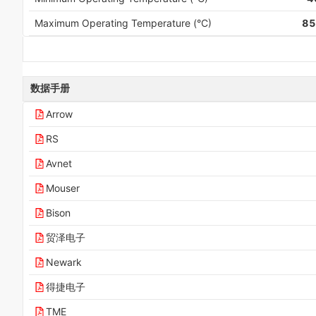
Maximum Operating Temperature (°C)
85
数据手册
Arrow
RS
Avnet
Mouser
Bison
贸泽电子
Newark
得捷电子
TME