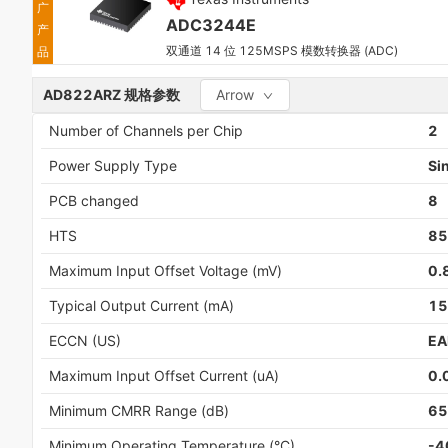
广
ADC3244E
产
双通道 14 位 125MSPS 模数转换器 (ADC)
品
AD822ARZ
规格参数
Arrow
Number of Channels per Chip
2
Power Supply Type
Si
PCB changed
8
HTS
85
Maximum Input Offset Voltage (mV)
0.
Typical Output Current (mA)
15
ECCN (US)
EA
Maximum Input Offset Current (uA)
0.
Minimum CMRR Range (dB)
65
Minimum Operating Temperature (°C)
-4