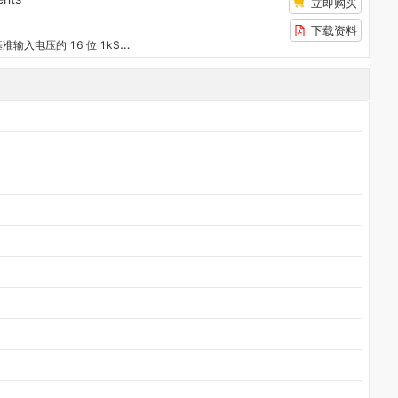
立即购买
下载资料
具有 I2C 接口和外部基准输入电压的 16 位 1kSPS 4 通道通用 Δ-Σ ADC