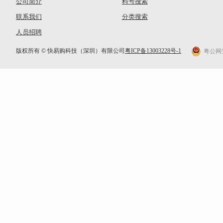
公司简介
料号搜索
联系我们
分类搜索
人员招聘
版权所有 © 快易购科技（深圳）有限公司
粤ICP备13003228号-1
粤公网安备