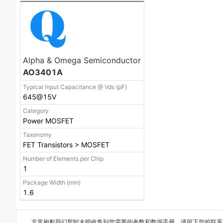
Alpha & Omega Semiconductor
AO3401A
Typical Input Capacitance @ Vds (pF)
645@15V
Category
Power MOSFET
Taxonomy
FET Transistors > MOSFET
Number of Elements per Chip
1
Package Width (mm)
1.6
非常抱歉我们暂时未能收集到您需要的
参数和数据手册
，请留下您的联系