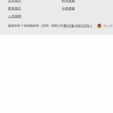
公司简介
料号搜索
联系我们
分类搜索
人员招聘
版权所有 © 快易购科技（深圳）有限公司
粤ICP备13003228号-1
粤公网安备