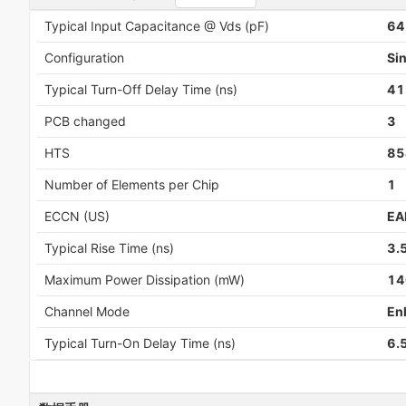
Typical Input Capacitance @ Vds (pF)
6
Configuration
Si
Typical Turn-Off Delay Time (ns)
41
PCB changed
3
HTS
85
Number of Elements per Chip
1
ECCN (US)
EA
Typical Rise Time (ns)
3.
Maximum Power Dissipation (mW)
14
Channel Mode
En
Typical Turn-On Delay Time (ns)
6.