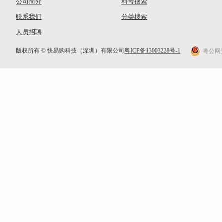
公司简介
料号搜索
联系我们
分类搜索
人员招聘
版权所有 © 快易购科技（深圳）有限公司
粤ICP备13003228号-1
粤公网安备